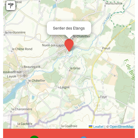
Sentier des Etangs
Leaflet
|
©
OpenStreetMap