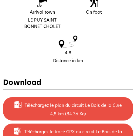
Arrival town
On foot
LE PUY SAINT
BONNET CHOLET
4.8
Distance in km
Download
Téléchargez le plan du circuit Le Bois de la Cure
4,8 km
(84.36 Ko)
Téléchargez le tracé GPX du circuit Le Bois de la