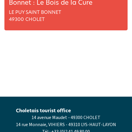
Bonnet : Le Bois de la Cure
LE PUY SAINT BONNET
49300
CHOLET
Choletais tourist office
14 avenue Maudet - 49300 CHOLET
14 rue Monnaie, VIHIERS - 49310 LYS-HAUT-LAYON
Tél :
+33 (0)2 41 49 80 00