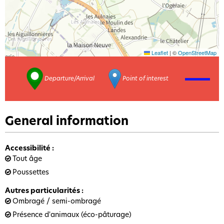
Leaflet
|
©
OpenStreetMap
Departure/Arrival
Point of interest
General information
Accessibilité
:
Tout âge
Poussettes
Autres particularités
:
Ombragé / semi-ombragé
Présence d'animaux (éco-pâturage)