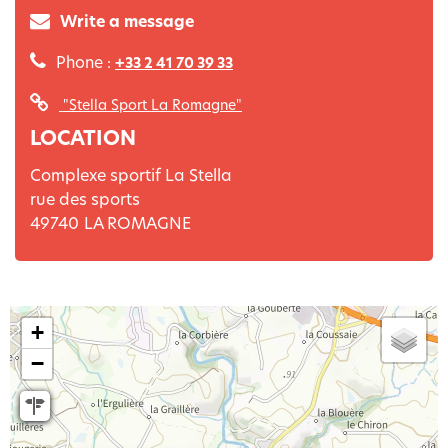
Write a message
Phone :
+33 2 41 70 39 33
"Stella Sport La Romagne"
LOCATION
Complexe sportif La Stella
rue des sports
49740
LA ROMAGNE
+
−