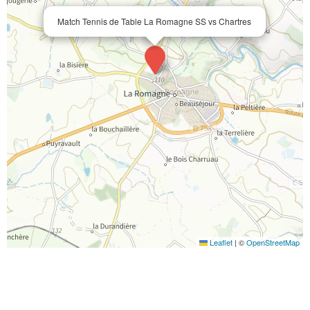
Match Tennis de Table La Romagne SS vs Chartres
Leaflet
|
©
OpenStreetMap