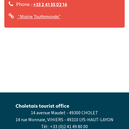
Phone :
+33 2 41 55 02 16
"Mairie Toutlemonde"
Choletais tourist office
14 avenue Maudet - 49300 CHOLET
14 rue Monnaie, VIHIERS - 49310 LYS-HAUT-LAYON
Tél :
+33 (0)2 41 49 80 00