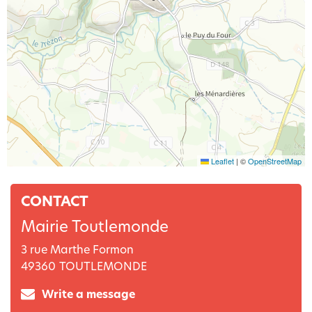
Leaflet
|
©
OpenStreetMap
CONTACT
Mairie Toutlemonde
3 rue Marthe Formon
49360
TOUTLEMONDE
Write a message