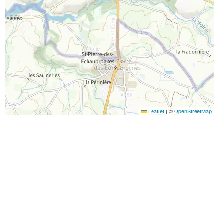
Leaflet
|
©
OpenStreetMap