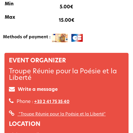
5.00€
15.00€
Methods of payment :
EVENT ORGANIZER
Troupe Réunie pour la Poésie et la
Liberté
Write a message
Phone :
+33 2 41 75 35 40
"Troupe Réunie pour la Poésie et la Liberté"
LOCATION