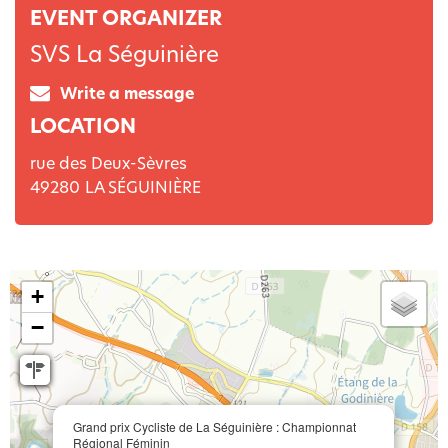
EVENT ORGANIZER
SVS La Séguinière
Write a message
LOCATION
rue des Deux-Sèvres
49280
LA SÉGUINIÈRE
+
−
Grand prix Cycliste de La Séguinière : Championnat
Régional Féminin