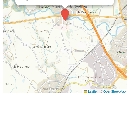
Leaflet
|
©
OpenStreetMap