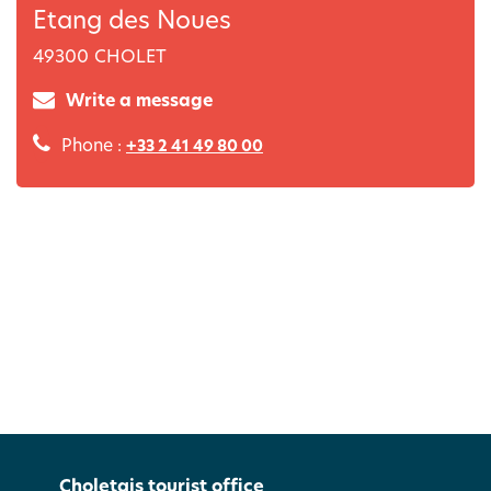
Etang des Noues
49300
CHOLET
Write a message
Phone :
+33 2 41 49 80 00
Choletais tourist office