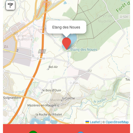
Etang des Noues
Leaflet
|
©
OpenStreetMap