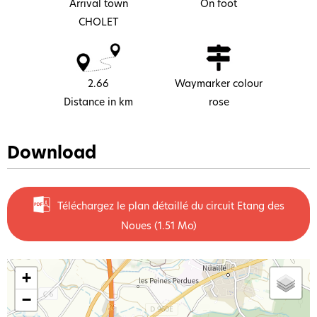
Arrival town
On foot
CHOLET
2.66
Waymarker colour
Distance in km
rose
Download
Téléchargez le plan détaillé du circuit Etang des
Noues
(1.51 Mo)
+
−