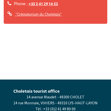
Phone :
+33 2 41 29 14 52
"Crématorium du Choletais"
Choletais tourist office
14 avenue Maudet - 49300 CHOLET
14 rue Monnaie, VIHIERS - 49310 LYS-HAUT-LAYON
Tél :
+33 (0)2 41 49 80 00