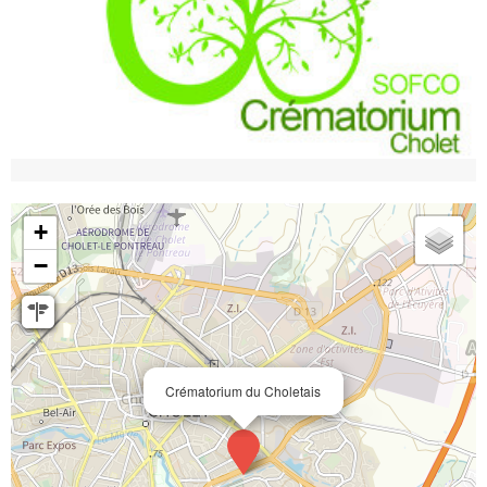
+
−
Crématorium du Choletais