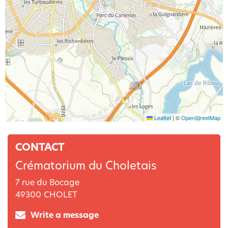
Leaflet
|
©
OpenStreetMap
CONTACT
Crématorium du Choletais
7 rue du Bocage
49300
CHOLET
Write a message