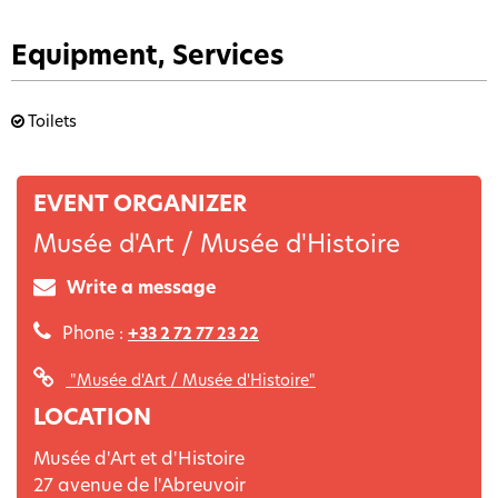
Equipment, Services
Toilets
EVENT ORGANIZER
Musée d'Art / Musée d'Histoire
Write a message
Phone :
+33 2 72 77 23 22
"Musée d'Art / Musée d'Histoire"
LOCATION
Musée d'Art et d'Histoire
27 avenue de l'Abreuvoir