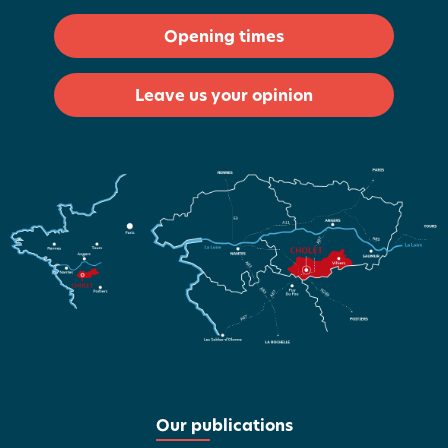
Opening times
Leave us your opinion
Our publications